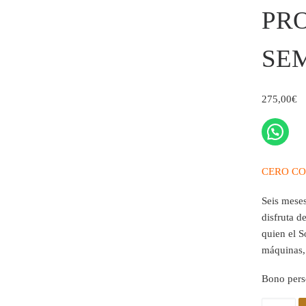
PR
SE
275,00
€
CERO CO
Seis meses
disfruta d
quien el S
máquinas,
Bono perso
PROGRA