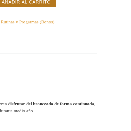
AÑADIR AL CARRITO
:
Rutinas y Programas (Bonos)
ieren
disfrutar del bronceado de forma continuada
,
 durante medio año.