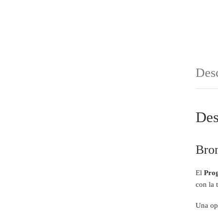
Des
Des
Bron
El
Prog
con la 
Una opc