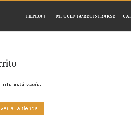
TIENDA
MI CUENTA/REGISTRARSE
CA
rito
rrito está vacío.
lver a la tienda