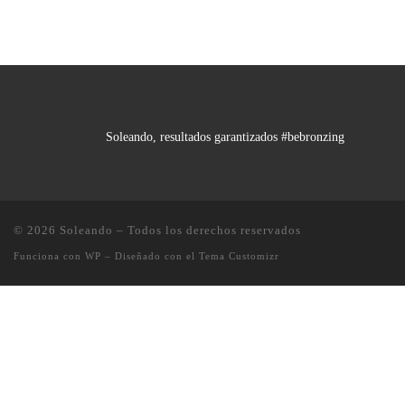
Soleando, resultados garantizados #bebronzing
© 2026
Soleando
– Todos los derechos reservados
Funciona con
WP
– Diseñado con el
Tema Customizr