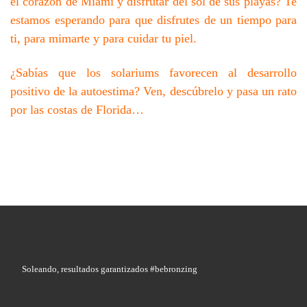
el corazón de Miami y disfrutar del sol de sus playas? Te
estamos esperando para que disfrutes de un tiempo para
ti, para mimarte y para cuidar tu piel.
¿Sabías que los solariums favorecen al desarrollo
positivo de la autoestima? Ven, descúbrelo y pasa un rato
por las costas de Florida…
Soleando, resultados garantizados #bebronzing