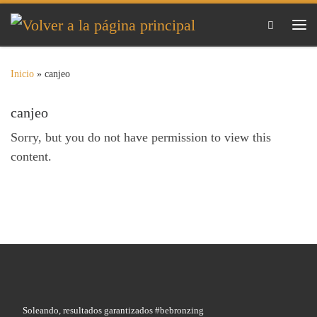
Saltar al contenido
Me
Inicio
»
canjeo
canjeo
Sorry, but you do not have permission to view this
content.
Soleando, resultados garantizados #bebronzing