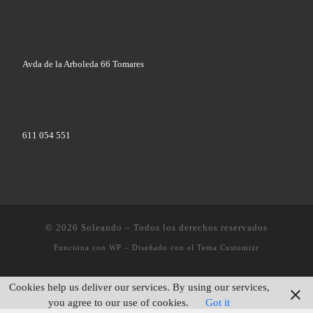
Avda de la Arboleda 66 Tomares
611 054 551
© 2026
Soleando
– Todos los derechos reservados
Funciona con
WP
– Diseñado con el
Tema Customizr
Cookies help us deliver our services. By using our services,
you agree to our use of cookies.
Got it